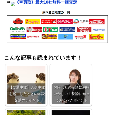
⇒
《車買取》最大10社無料一括査定
こんな記事も読まれています！
【交通事故】人身事故
保険会社の示談に納得
を起こしたときの示談
いかない！反論に知っ
交渉のポイント
ておくべきポイント