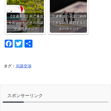
【交通事故】死亡事故
交通事故の示談に納得
を起こしたときの示談
できない！裁判すると
交渉のポイント
きのポイント
F
T
共
a
wi
有
c
tt
e
er
タグ：
示談交渉
b
o
o
スポンサーリンク
k