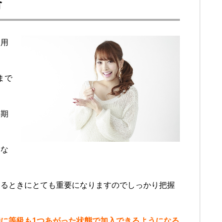
合
う用
まで
始期
にな
えるときにとても重要になりますのでしっかり把握
に等級も1つあがった状態で加入できるようになる