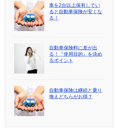
車を2台以上保有してい
ると自動車保険が安くな
る！
自動車保険料に差が出
る！『使用目的』を決め
るポイント
自動車保険は継続と乗り
換えどちらがお得？