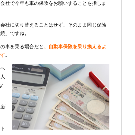
険会社で今年も車の保険をお願いすることを指しま
険会社に切り替えることはせず、そのまま同じ保険
継続」ですね。
その車を乗る場合だと
、自動車保険を乗り換えるよ
です
。
社へ
る人
な
は新
ート