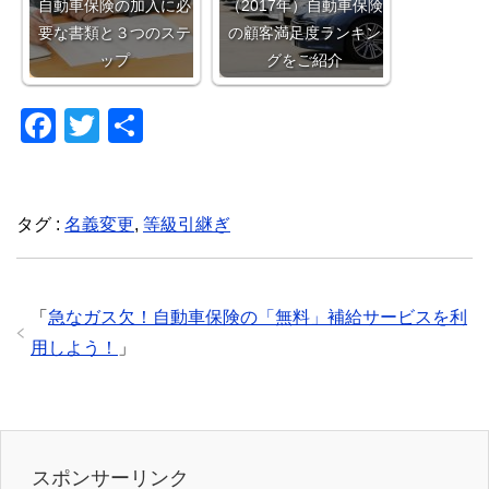
自動車保険の加入に必
（2017年）自動車保険
要な書類と３つのステ
の顧客満足度ランキン
ップ
グをご紹介
F
T
共
a
wi
有
c
tt
e
er
タグ :
名義変更
,
等級引継ぎ
b
o
「
急なガス欠！自動車保険の「無料」補給サービスを利
o
用しよう！
」
k
スポンサーリンク