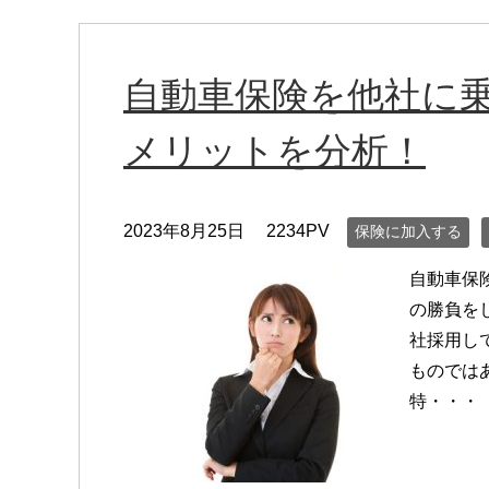
自動車保険を他社に
メリットを分析！
2023年8月25日
2234PV
保険に加入する
自動車保
の勝負を
社採用し
ものでは
特・・・