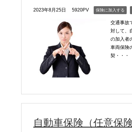
2023年8月25日
5920PV
保険に加入する
交通事故
対して、
の加入者
車両保険
契・・・
自動車保険（任意保