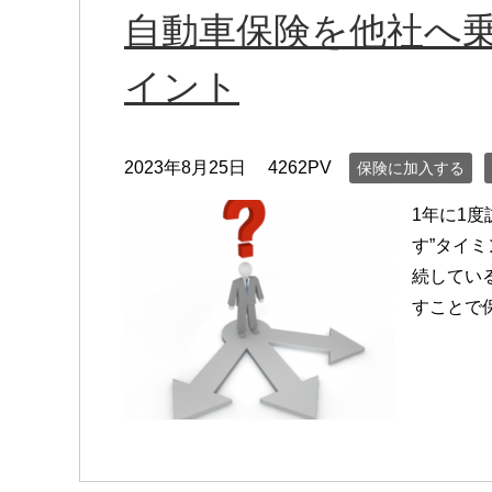
自動車保険を他社へ
イント
2023年8月25日
4262PV
保険に加入する
1年に1
す”タイ
続してい
すことで