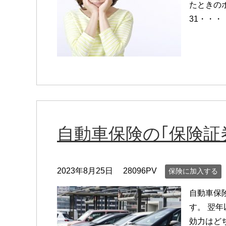
たときの
31・・・
自動車保険の｢保険証
2023年8月25日
28096PV
保険に加入する
自動車保
す。 翌
効力はど