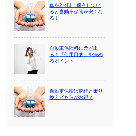
車を2台以上保有してい
ると自動車保険が安くな
る！
自動車保険料に差が出
る！『使用目的』を決め
るポイント
自動車保険は継続と乗り
換えどちらがお得？