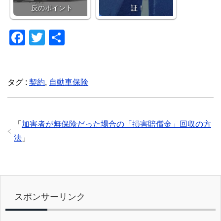
反のポイント
証！
F
T
共
a
wi
有
c
tt
e
er
タグ :
契約
,
自動車保険
b
o
「
加害者が無保険だった場合の「損害賠償金」回収の方
o
法
」
k
スポンサーリンク