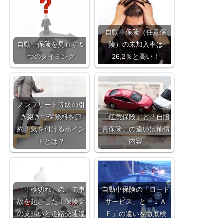
自動車保険（任意保
自動車保険を見直す５
険）の未加入率は
つのタイミング
26,2％と高い！
ノンフリート等級の引
き継ぎで保険料を節
「任意保険」と「自賠
約！気を付けるポイン
責保険」の違いは補償
トとは？
内容
「車検切れ」の車で事
自動車保険の「ロード
故を起こした！保険金
サービス」と「ＪＡ
の支払いと道路交通違
Ｆ」の違いを徹底検