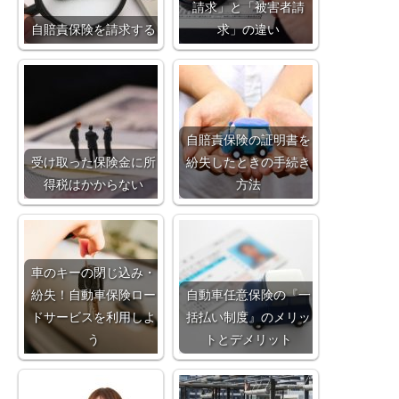
請求」と「被害者請
自賠責保険を請求する
求」の違い
自賠責保険の証明書を
受け取った保険金に所
紛失したときの手続き
得税はかからない
方法
車のキーの閉じ込み・
紛失！自動車保険ロー
自動車任意保険の『一
ドサービスを利用しよ
括払い制度』のメリッ
う
トとデメリット