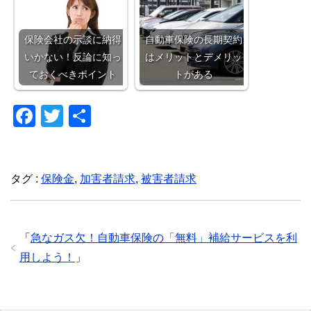
保険会社の示談に納得
自動車保険の長期契約
いかない！反論に知っ
はメリットとデメリッ
ておくべきポイント
トがある
F
T
共
a
wi
有
c
tt
e
er
タグ :
保険金
,
加害者請求
,
被害者請求
b
o
「
急なガス欠！自動車保険の「無料」補給サービスを利
o
用しよう！
」
k