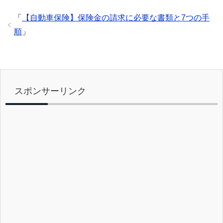
o
k
「
【自動車保険】保険金の請求に必要な書類と7つの手
順
」
スポンサーリンク