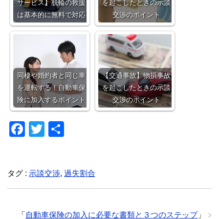
サービス】脱輪の救援
を起こしたときの示談
は基本的に無料で対応
交渉のポイント
同棲や婚約者と同じ車
【交通事故】物損事故
を運転する！自動車保
を起こしたときの示談
険に加入するポイント
交渉のポイント
F
T
共
a
wi
有
c
tt
e
er
タグ :
示談交渉
,
過失割合
b
o
「
自動車保険の加入に必要な書類と３つのステップ
」