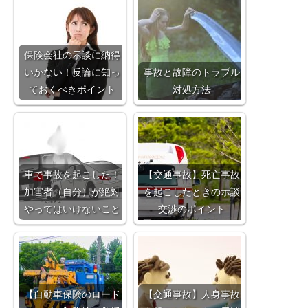
保険会社の示談に納得
いかない！反論に知っ
事故と故障のトラブル
ておくべきポイント
対処方法
車で事故を起こした！
【交通事故】死亡事故
加害者（自分）が絶対
を起こしたときの示談
やってはいけないこと
交渉のポイント
【自動車保険のロード
【交通事故】人身事故