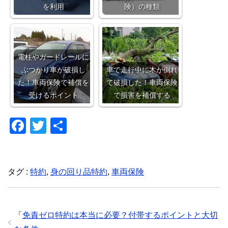
を利用
険）の種類
電柱やガードレールに
ぶつかり車が破損し
車で走行中に木が倒れ
た！車両保険で補償を
て破損した！車両保険
受けるポイント
で損害を補償する
F
T
共
a
wi
有
c
tt
e
er
タグ :
特約
,
身の回り品特約
,
車両保険
b
o
「
免責ゼロ特約は本当に必要？付帯するポイントと大切
o