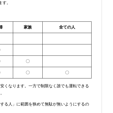
ます。
婦
家族
全ての人
〇
〇
〇
〇
〇
〇
番安くなります。一方で制限なく誰でも運転できる
す。
転する人」に範囲を狭めて無駄が無いようにするの