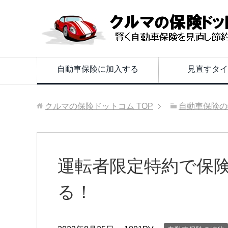
自動車保険に加入する
見直すタイ
クルマの保険ドットコム
TOP
自動車保険の
運転者限定特約で保
る！