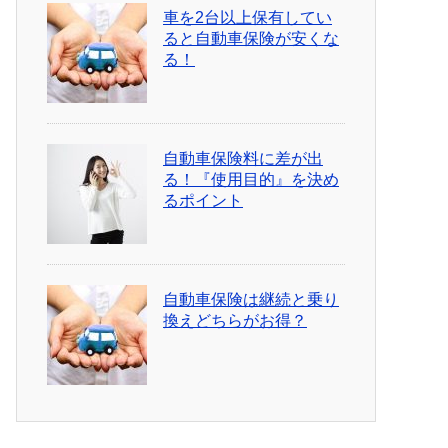
車を2台以上保有してい
ると自動車保険が安くな
る！
自動車保険料に差が出
る！『使用目的』を決め
るポイント
自動車保険は継続と乗り
換えどちらがお得？