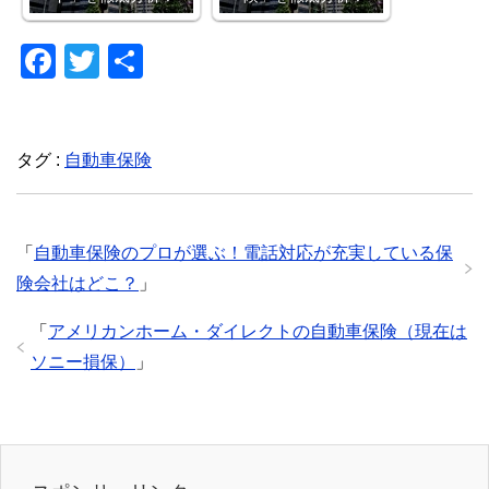
F
T
共
a
wi
有
c
tt
e
er
タグ :
自動車保険
b
o
「
自動車保険のプロが選ぶ！電話対応が充実している保
o
険会社はどこ？
」
k
「
アメリカンホーム・ダイレクトの自動車保険（現在は
ソニー損保）
」