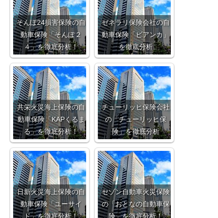
そんぽ24損害保険の自
ゼネラリ保険会社の自
動車保険「そんぽ２
動車保険「ビアンカ」
４」を徹底分析！
を徹底分析
共栄火災海上保険の自
チューリッヒ保険会社
動車保険「KAPくるま
の「チューリッヒ保
る」を徹底分析！
険」を徹底分析
日新火災海上保険の自
セゾン自動車火災保険
動車保険「ユーサイ
の「おとなの自動車保
ド」を徹底分析！
険」を徹底分析！