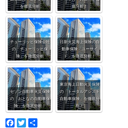
を徹底分析
底分析！
チューリッヒ保険会社
日新火災海上保険の自
の「チューリッヒ保
動車保険「ユーサイ
険」を徹底分析
ド」を徹底分析！
東京海上日動火災保険
セゾン自動車火災保険
の「トータルアシスト
の「おとなの自動車保
自動車保険」を徹底分
険」を徹底分析！
析！
F
T
共