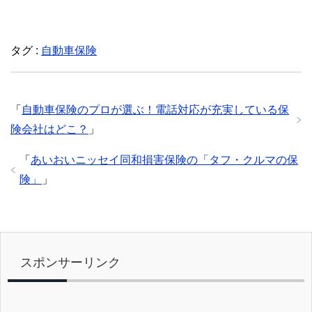
a
wi
有
c
tt
e
er
タグ :
自動車保険
b
o
「
自動車保険のプロが選ぶ！電話対応が充実している保
o
険会社はどこ？
」
k
「
あいおいニッセイ同和損害保険の「タフ・クルマの保
険」
」
スポンサーリンク