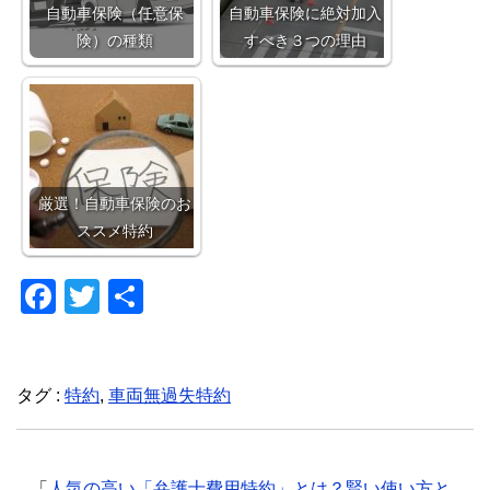
自動車保険（任意保
自動車保険に絶対加入
険）の種類
すべき３つの理由
厳選！自動車保険のお
ススメ特約
F
T
共
a
wi
有
c
tt
e
er
タグ :
特約
,
車両無過失特約
b
o
「
人気の高い「弁護士費用特約」とは？賢い使い方と