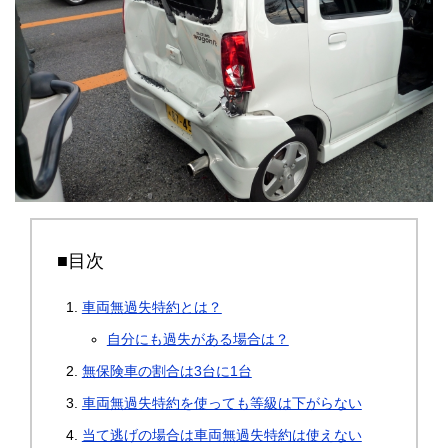
■目次
車両無過失特約とは？
自分にも過失がある場合は？
無保険車の割合は3台に1台
車両無過失特約を使っても等級は下がらない
当て逃げの場合は車両無過失特約は使えない