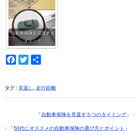
自動車保険を見直すタ
イミング
F
T
共
a
wi
有
c
tt
e
er
タグ :
見直し
,
走行距離
b
o
「
自動車保険を見直す５つのタイミング
」
o
k
「
50代にオススメの自動車保険の選び方とポイント
」