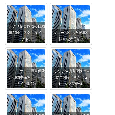
アクサ損害保険の自動
車保険「アクサダイレ
ソニー損保の自動車保
クト」
険を徹底分析！
イーデザイン損害保険
そんぽ24損害保険の自
の自動車保険「イーデ
動車保険「そんぽ２
ザイン損保」
４」を徹底分析！