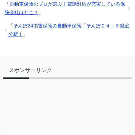
「
自動車保険のプロが選ぶ！電話対応が充実している保
o
険会社はどこ？
」
k
「
そんぽ24損害保険の自動車保険「そんぽ２４」を徹底
分析！
」
スポンサーリンク