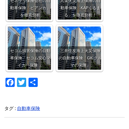
ゼネラリ保険会社の自
共栄火災海上保険の自
動車保険「ビアンカ」
動車保険「KAPくるま
を徹底分析
る」を徹底分析！
セコム損害保険の自動
三井住友海上火災保険
車保険「セコム安心マ
の自動車保険「GK クル
イカー保険 」
マの保険」
F
T
共
a
wi
有
c
tt
e
er
タグ :
自動車保険
b
o